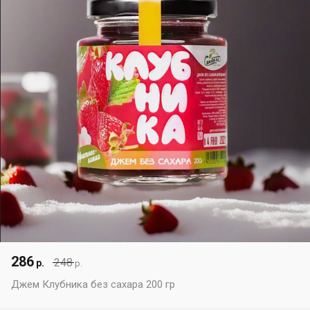
286
248
р.
р.
Джем Клубника без сахара 200 гр