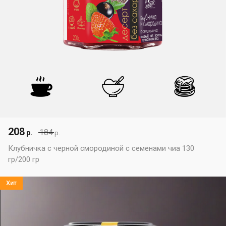
208
184
р.
р.
Клубничка с черной смородиной с семенами чиа 130
гр/200 гр
Хит